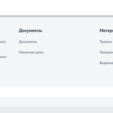
Документы
Матер
ской
Документы
Премии
Памятные даты
Телегра
енте
Видеом