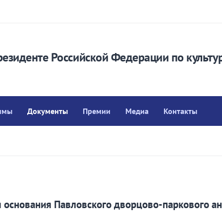
резиденте Российской Федерации по культу
ммы
Документы
Премии
Медиа
Контакты
я основания Павловского дворцово-паркового а