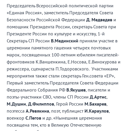
Председатель Всероссийской политической партии
«Единая Россия», заместитель Председателя Совета
Безопасности Российской Федерации
Д. Медведев
и
помощник Президента России, секретарь Совета при
Президенте России по культуре и искусству, 1-й
Секретарь СП России
В.Мединский
приняли участие в
церемонии памятного гашения четырех почтовых
марок, посвященных 100-летним юбилеям писателей-
фронтовиков К.Ваншенкина, Е.Носова, Е.Винокурова и
режиссера, сценариста П.Тодоровского. Участниками
мероприятия также стали секретарь Ген.совета «ЕР»,
Первый заместитель Председателя Совета Федерации
Федерального Собрания РФ
В.Якушев
, писатели и
поэты-участники СВО, члены СП России
Д.Артис
,
М.Душин
,
Д.Филиппов
, Герой России
М.Бахарев
,
поэтесса
А.Ревякина
, поэт, публицист
И.Караулов
,
военкор
С.Пегов
и др. «Нынешняя церемония
посвящена тем, кто в Великую Отечественную