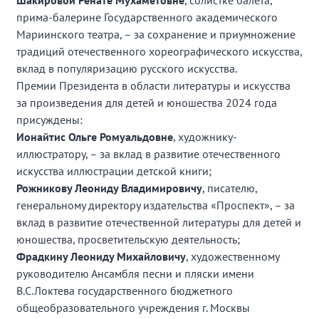
Шакировой Ренате Мухаметовне
, солистке балета,
прима-балерине Государственного академического
Мариинского театра, – за сохранение и приумножение
традиций отечественного хореографического искусства,
вклад в популяризацию русского искусства.
Премии Президента в области литературы и искусства
за произведения для детей и юношества 2024 года
присуждены:
Ионайтис Ольге Ромуальдовне
, художнику-
иллюстратору, – за вклад в развитие отечественного
искусства иллюстрации детской книги;
Рожникову Леониду Владимировичу
, писателю,
генеральному директору издательства «Проспект», – за
вклад в развитие отечественной литературы для детей и
юношества, просветительскую деятельность;
Фрадкину Леониду Михайловичу
, художественному
руководителю Ансамбля песни и пляски имени
В.С.Локтева государственного бюджетного
общеобразовательного учреждения г. Москвы