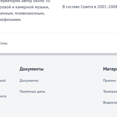
ерватории. Автор около 50
В составе Совета в 2001-2008
ровой и камерной музыки,
венным, телевизионным,
ьтфильмам.
соны
Документы
Матер
ской
Документы
Премии
Памятные даты
Телегра
енте
Видеом