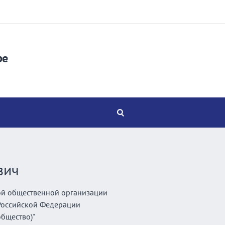
ре
вич
ой общественной организации
 Российской Федерации
общество)"