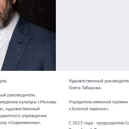
ула.
Художественный руководите
Олега Табакова.
ный руководитель
еждения культуры г.Москвы
Учредитель именной премии 
а», художественный
«Золотой львенок».
бюджетного учреждения
еатр «Современник».
С 2023 года - председатель 