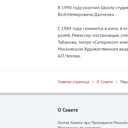
В 1990 году окончил Школу-студ
Вл.И.Немировича-Данченко.
С 1989 года снимается в кино, в 
ролей. Режиссер-постановщик спек
Табакова, театре «Сатирикон» име
Московском Художественном акад
А.П.Чехова.
Главная страница
О Совете
Пер
О Совете
Состав Совета при Президенте Россий
Федерации по культуре