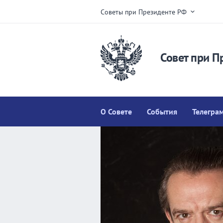
Советы при Президенте РФ
Совет при П
О Совете
События
Телегра