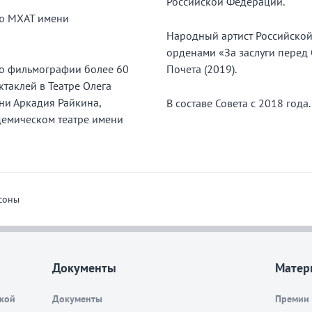
Российской Федерации.
ию МХАТ имени
Народный артист Российской
орденами «За заслуги перед О
его фильмографии более 60
Почета (2019).
таклей в Театре Олега
ни Аркадия Райкина,
В составе Совета с 2018 года.
емическом театре имени
соны
Документы
Матер
ской
Документы
Премии